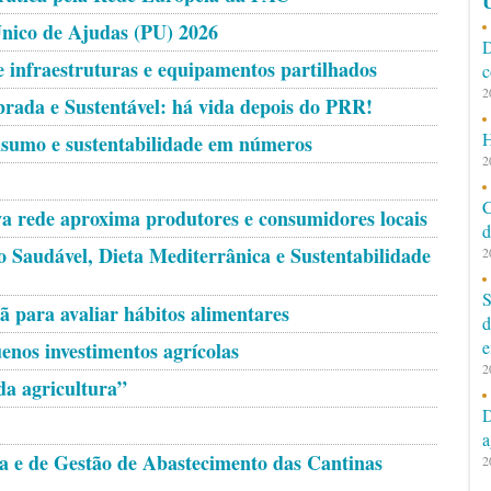
Ú
Único de Ajudas (PU) 2026
D
 infraestruturas e equipamentos partilhados
c
2
rada e Sustentável: há vida depois do PRR!
H
nsumo e sustentabilidade em números
2
C
a rede aproxima produtores e consumidores locais
d
 Saudável, Dieta Mediterrânica e Sustentabilidade
2
S
 para avaliar hábitos alimentares
d
e
enos investimentos agrícolas
2
da agricultura”
D
a
a e de Gestão de Abastecimento das Cantinas
2