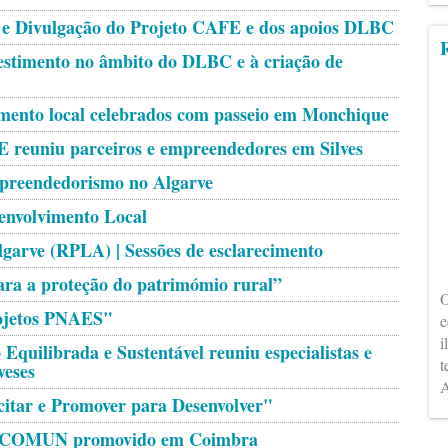
o e Divulgação do Projeto CAFE e dos apoios DLBC
R
vestimento no âmbito do DLBC e à criação de
mento local celebrados com passeio em Monchique
 reuniu parceiros e empreendedores em Silves
preendedorismo no Algarve
envolvimento Local
garve (RPLA) | Sessões de esclarecimento
ara a proteção do patrimómio rural”
O
rojetos PNAES"
e
i
Equilibrada e Sustentável reuniu especialistas e
t
veses
A
citar e Promover para Desenvolver"
 INCOMUN promovido em Coimbra