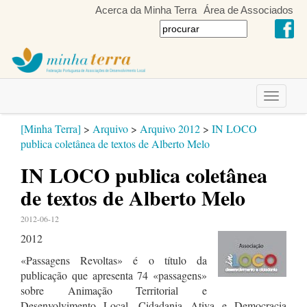
Acerca da Minha Terra
Área de Associados
Toggle
navigati
[Minha Terra]
>
Arquivo
>
Arquivo 2012
>
IN LOCO
publica coletânea de textos de Alberto Melo
IN LOCO publica coletânea
de textos de Alberto Melo
2012-06-12
2012
«Passagens Revoltas» é o título da
publicação que apresenta 74 «passagens»
sobre Animação Territorial e
Desenvolvimento Local, Cidadania Ativa e Democracia