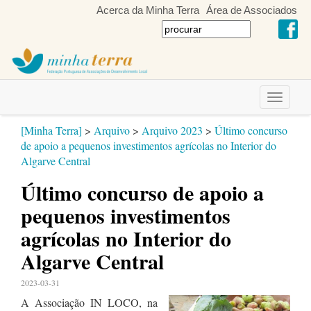
Acerca da Minha Terra
Área de Associados
Toggle
navigati
[Minha Terra]
>
Arquivo
>
Arquivo 2023
>
Último concurso
de apoio a pequenos investimentos agrícolas no Interior do
Algarve Central
Último concurso de apoio a
pequenos investimentos
agrícolas no Interior do
Algarve Central
2023-03-31
A Associação IN LOCO,
na