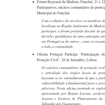
Fórum Regional da Madeira, Funchal, 21 e 2
Participativos, núcleos comunitários de protec
Municipal do Funchal.
Com o objetivo de envolver os membros da
localizam na Região Autónoma da Madeir
participar, o fórum pretende discutir de q
decisões quotidianas de uma autarquia at
em Portugal ou de outros , como os orçame
a toda a comunidade.
Oficina Portugal Participa “Participação 
Proteção Civil”, 28 de Setembro, Lisboa.
Os núcleos comunitários de proteção civi
e articulado dos órgãos locais de prot
baseiam-se no entendimento de que a par
vulnerabilidade é fundamental para a pre
adversos. Nesta oficina pretende-se expl
apresentado por Rejane Lucena, profess
Acarau e Gestora de Planeamento da D
Jaboatão dos Guararapes.