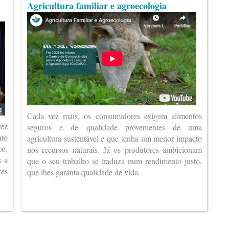
Agricultura familiar e agroecologia
Cada vez mais, os consumidores exigem alimentos
vez
seguros e de qualidade provenientes de uma
nto
agricultura sustentável e que tenha um menor impacto
co.
nos recursos naturais. Já os produtores ambicionam
s a
que o seu trabalho se traduza num rendimento justo,
es
que lhes garanta qualidade de vida.