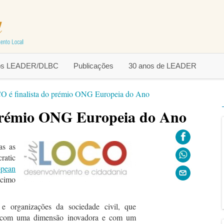
tos LEADER/DLBC
Publicações
30 anos de LEADER
 é finalista do prémio ONG Europeia do Ano
prémio ONG Europeia do Ano
as as
atic
opean
cimo
 e organizações da sociedade civil, que
a com uma dimensão inovadora e com um