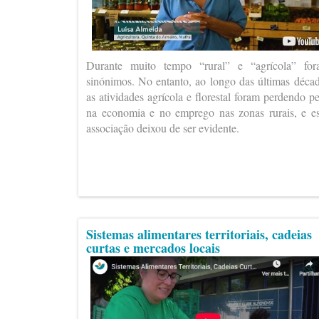
Durante muito tempo “rural” e “agrícola” fo
sinónimos. No entanto, ao longo das últimas déca
as atividades agrícola e florestal foram perdendo p
na economia e no emprego nas zonas rurais, e e
associação deixou de ser evidente.
Sistemas alimentares territoriais, cadeias
curtas e mercados locais