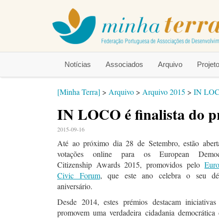
Notícias
Associados
Arquivo
Proje
[Minha Terra]
>
Arquivo
>
Arquivo 2015
>
IN LOCO
IN LOCO é finalista do 
2015-09-16
Até ao próximo dia 28 de Setembro, estão abert
votações online para os
European Democr
Citizenship Awards 2015
, promovidos pelo
Eur
Civic Forum
, que este ano celebra o seu dé
aniversário.
Desde 2014, estes prémios destacam iniciativas
promovem uma verdadeira cidadania democrátic