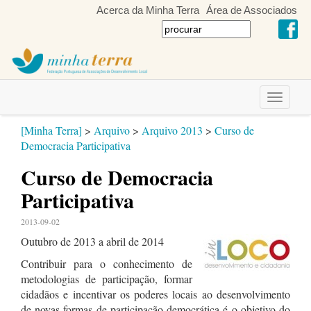
Acerca da Minha Terra
Área de Associados
Toggle
navigati
[Minha Terra]
>
Arquivo
>
Arquivo 2013
>
Curso de
Democracia Participativa
Curso de Democracia
Participativa
2013-09-02
Outubro de 2013 a abril de 2014
Contribuir para o conhecimento de
metodologias de participação, formar
cidadãos e incentivar os poderes locais ao desenvolvimento
de novas formas de participação democrática é o objetivo do