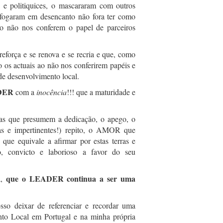
as e politiquices, o mascararam com outros
fogaram em desencanto não fora ter como
do não nos conferem o papel de parceiros
eforça e se renova e se recria e que, como
 os actuais ao não nos conferirem papéis e
de desenvolvimento local.
ADER
com a
inocência
!!! que a maturidade e
ras que presumem a dedicação, o apego, o
das e impertinentes!) repito, o AMOR que
que equivale a afirmar por estas terras e
o, convicto e laborioso a favor do seu
que o LEADER continua a ser uma
a,
sso deixar de referenciar e recordar uma
to Local em Portugal e na minha própria