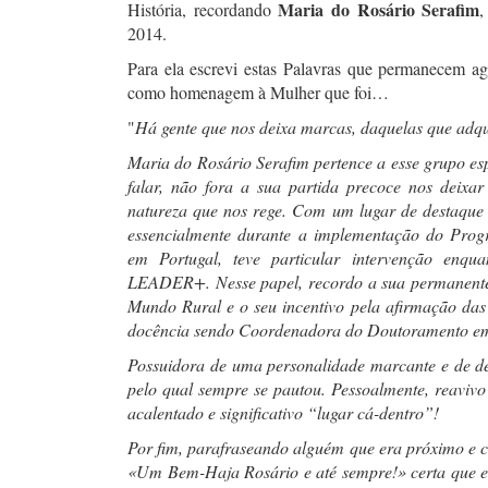
Maria do Rosário Serafim
História, recordando
,
2014.
Para ela escrevi estas Palavras que permanecem ago
como homenagem à Mulher que foi…
"
Há gente que nos deixa marcas, daquelas que adqu
Maria do Rosário Serafim pertence a esse grupo esp
falar, não fora a sua partida precoce nos deixa
natureza que nos rege. Com um lugar de destaque
essencialmente durante a implementação do Pro
em Portugal, teve particular intervenção enq
LEADER+. Nesse papel, recordo a sua permanente l
Mundo Rural e o seu incentivo pela afirmação da
docência sendo Coordenadora do Doutoramento em
Possuidora de uma personalidade marcante e de def
pelo qual sempre se pautou. Pessoalmente, reavivo
acalentado e significativo “lugar cá-dentro”!
Por fim, parafraseando alguém que era próximo e 
«Um Bem-Haja Rosário e até sempre!» certa que es