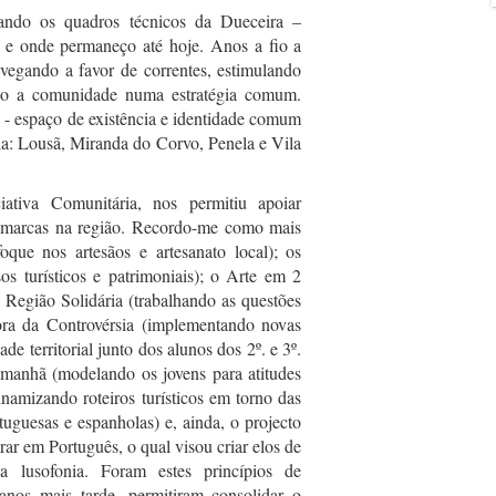
grando os quadros técnicos da Dueceira –
e onde permaneço até hoje. Anos a fio a
avegando a favor de correntes, estimulando
ndo a comunidade numa estratégia comum.
 - espaço de existência e identidade comum
ia: Lousã, Miranda do Corvo, Penela e Vila
iativa Comunitária, nos permitiu apoiar
 marcas na região. Recordo-me como mais
que nos artesãos e artesanato local); os
os turísticos e patrimoniais); o Arte em 2
a Região Solidária (trabalhando as questões
ora da Controvérsia (implementando novas
de territorial junto dos alunos dos 2º. e 3º.
 Amanhã (modelando os jovens para atitudes
amizando roteiros turísticos em torno das
rtuguesas e espanholas) e, ainda, o projecto
r em Português, o qual visou criar elos de
a lusofonia. Foram estes princípios de
nos mais tarde, permitiram consolidar o