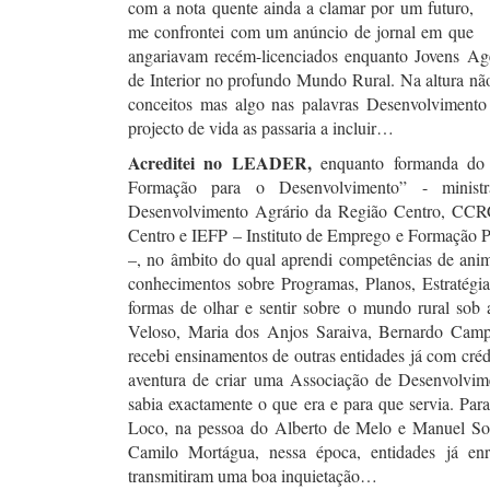
com a nota quente ainda a clamar por um futuro,
me confrontei com um anúncio de jornal em que
angariavam recém-licenciados enquanto Jovens Age
de Interior no profundo Mundo Rural. Na altura nã
conceitos mas algo nas palavras Desenvolvimento 
projecto de vida as passaria a incluir…
Acreditei no LEADER,
enquanto formanda do 
Formação para o Desenvolvimento” - minist
Desenvolvimento Agrário da Região Centro, CC
Centro e IEFP – Instituto de Emprego e Formação P
–, no âmbito do qual aprendi competências de ani
conhecimentos sobre Programas, Planos, Estratégia
formas de olhar e sentir sobre o mundo rural sob 
Veloso, Maria dos Anjos Saraiva, Bernardo Campo
recebi ensinamentos de outras entidades já com créd
aventura de criar uma Associação de Desenvolvi
sabia exactamente o que era e para que servia. Pa
Loco, na pessoa do Alberto de Melo e Manuel Soa
Camilo Mortágua, nessa época, entidades já enra
transmitiram uma boa inquietação…