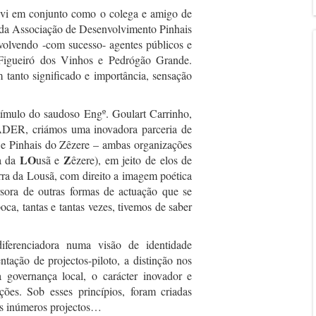
vi em conjunto como o colega e amigo de
o da Associação de Desenvolvimento Pinhais
volvendo -com sucesso- agentes públicos e
 Figueiró dos Vinhos e Pedrógão Grande.
m tanto significado e importância, sensação
tímulo do saudoso Engº. Goulart Carrinho,
ADER, criámos uma inovadora parceria de
 e Pinhais do Zêzere – ambas organizações
LO
Z
ra da
usã e
êzere), em jeito de elos de
rra da Lousã, com direito a imagem poética
sora de outras formas de actuação que se
ca, tantas e tantas vezes, tivemos de saber
ferenciadora numa visão de identidade
ntação de projectos-piloto, a distinção nos
 governança local, o carácter inovador e
ções. Sob esses princípios, foram criadas
dos inúmeros projectos…