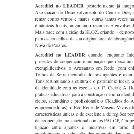
Acreditei no LEADER
posteriormente já inte
Associação de Desenvolvimento do Ceira e Dueça 
remar contra ventos e marés, outras tantas vezes n
dinâmicas locais, angariando recursos e envolve
Mais tarde com a cisão da ELOZ, criando – de novo
para os concelhos da sua original área de abrangênc
Nova de Poiares.
Acreditei no LEADER
quando, enquanto Inic
projectos de cooperação e animação que deixaram
exemplificativos: o Artesanato em Rede (com enfo
Trilhos da Serra (centralizado nos agentes e recurs
Tons (estimulando a cultura e o património local); 
da identidade com as escolas do 1º. Ciclo); A H
práticas educativas para a construção de uma identida
ciclos, secundário e profissional); o Cidadãos do
empreendedoras); o Eco-Rede de Museus Vivos (din
características únicas e de excelência de regiões po
de cooperação transnacional com os PALOP, Coopera
ligação entre agentes e iniciativas em torno d
envolvimento e animação das comunidades que, a