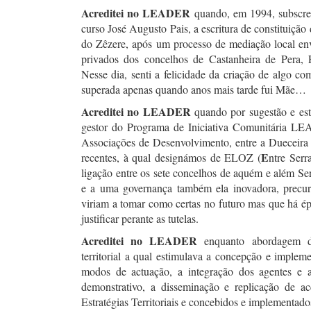
Acreditei no LEADER
quando, em 1994, subscre
curso José Augusto Pais, a escritura de constituiçã
do Zêzere, após um processo de mediação local en
privados dos concelhos de Castanheira de Pera,
Nesse dia, senti a felicidade da criação de algo co
superada apenas quando anos mais tarde fui Mãe…
Acreditei no LEADER
quando por sugestão e es
gestor do Programa de Iniciativa Comunitária LE
Associações de Desenvolvimento, entre a Dueceira
E
recentes, à qual designámos de ELOZ (
ntre Ser
ligação entre os sete concelhos de aquém e além Se
e a uma governança também ela inovadora, precur
viriam a tomar como certas no futuro mas que há épo
justificar perante as tutelas.
Acreditei no LEADER
enquanto abordagem di
territorial a qual estimulava a concepção e impleme
modos de actuação, a integração dos agentes e a
demonstrativo, a disseminação e replicação de ac
Estratégias Territoriais e concebidos e implementa