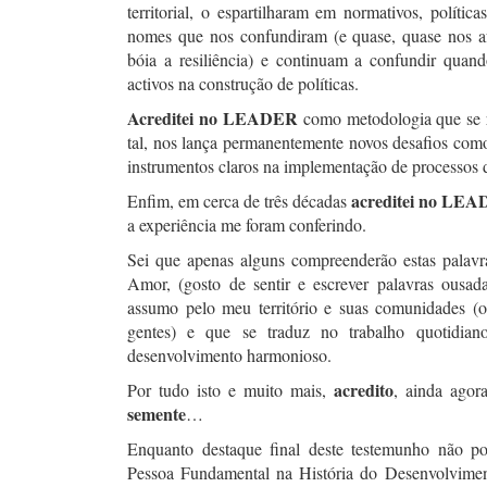
territorial, o espartilharam em normativos, polític
nomes que nos confundiram (e quase, quase nos a
bóia a resiliência) e continuam a confundir quan
activos na construção de políticas.
Acreditei no LEADER
como metodologia que se r
tal, nos lança permanentemente novos desafios como
instrumentos claros na implementação de processos 
acreditei no LE
Enfim, em cerca de três décadas
a experiência me foram conferindo.
Sei que apenas alguns compreenderão estas palav
Amor, (gosto de sentir e escrever palavras ousa
assumo pelo meu território e suas comunidades (o 
gentes) e que se traduz no trabalho quotidian
desenvolvimento harmonioso.
acredito
Por tudo isto e muito mais,
, ainda agor
semente
…
Enquanto destaque final deste testemunho não po
Pessoa Fundamental na História do Desenvolvimen