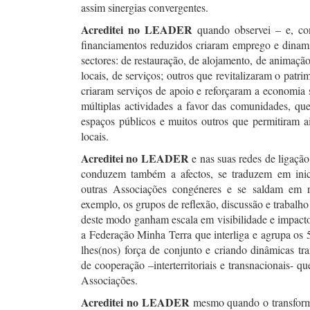
assim sinergias convergentes.
Acreditei no LEADER
quando observei – e, con
financiamentos reduzidos criaram emprego e dinam
sectores: de restauração, de alojamento, de animaçã
locais, de serviços; outros que revitalizaram o patri
criaram serviços de apoio e reforçaram a economia s
múltiplas actividades a favor das comunidades, que 
espaços públicos e muitos outros que permitiram a
locais.
Acreditei no LEADER
e nas suas redes de ligação
conduzem também a afectos, se traduzem em inici
outras Associações congéneres e se saldam em re
exemplo, os grupos de reflexão, discussão e trabalh
deste modo ganham escala em visibilidade e impacto.
a Federação Minha Terra que interliga e agrupa os
lhes(nos) força de conjunto e criando dinâmicas tra
de cooperação –interterritoriais e transnacionais- 
Associações.
Acreditei no LEADER
mesmo quando o transfor