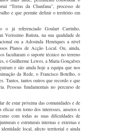
orial “Terras da Chanfana”, processo de
lho e que permite definir o território em
o já referenciado Goulart Carrinho,
ui Veríssimo Batista, na sua qualidade de
cional ou a Adosinda Henriques a nível
ssos Planos de Acção Local. Ou, ainda,
os facultaram o suporte técnico no terreno
es, o Guilherme Lewes, a Maria Gonçalves
eguiram e são ainda hoje a equipa que nos
imação da Rede, o Francisco Botelho, o
. Tantos, tantos outros que recordo e que
a. Pessoas fundamentais no percurso de
ar de estar próxima das comunidades e de
eficaz em torno dos interesses, anseios e
mesmo com todas as suas dificuldades de
nturais e estruturais internas e externas e
identidade local, afecto territorial e ainda