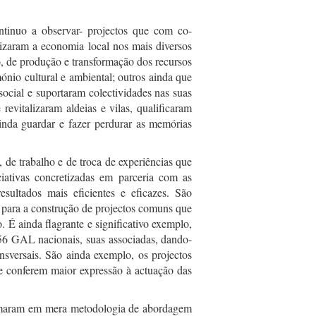
tinuo a observar- projectos que com co-
izaram a economia local nos mais diversos
o, de produção e transformação dos recursos
mónio cultural e ambiental; outros ainda que
ocial e suportaram colectividades nas suas
revitalizaram aldeias e vilas, qualificaram
inda guardar e fazer perdurar as memórias
, de trabalho e de troca de experiências que
ativas concretizadas em parceria com as
sultados mais eficientes e eficazes. São
o para a construção de projectos comuns que
 É ainda flagrante e significativo exemplo,
 56 GAL nacionais, suas associadas, dando-
nsversais. São ainda exemplo, os projectos
que conferem maior expressão à actuação das
maram em mera metodologia de abordagem