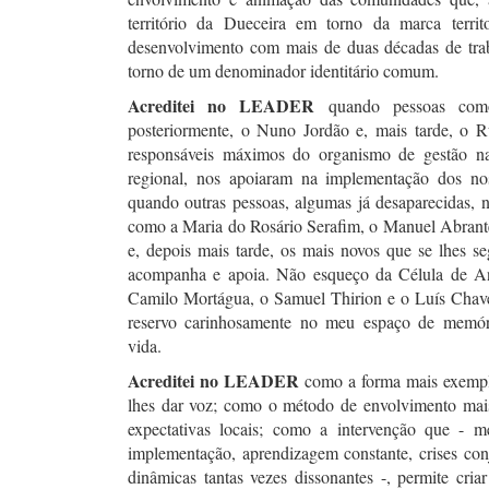
território da Dueceira em torno da marca territ
desenvolvimento com mais de duas décadas de traba
torno de um denominador identitário comum.
Acreditei no LEADER
quando pessoas como 
posteriormente, o Nuno Jordão e, mais tarde, o R
responsáveis máximos do organismo de gestão na
regional, nos apoiaram na implementação dos no
quando outras pessoas, algumas já desaparecidas, n
como a Maria do Rosário Serafim, o Manuel Abrant
e, depois mais tarde, os mais novos que se lhes s
acompanha e apoia. Não esqueço da Célula de An
Camilo Mortágua, o Samuel Thirion e o Luís Chaves
reservo carinhosamente no meu espaço de memóri
vida.
Acreditei no LEADER
como a forma mais exempl
lhes dar voz; como o método de envolvimento mais 
expectativas locais; como a intervenção que - 
implementação, aprendizagem constante, crises conju
dinâmicas tantas vezes dissonantes -, permite criar 