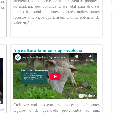
ambiental, económico e social. Para além da produção
eso
de madeira, que continua a ser vital para diversas
ssa
fileiras industriais, a floresta oferece muitos outros
recursos e serviços que têm um enorme potencial de
valorização.
Agricultura familiar e agroecologia
Cada vez mais, os consumidores exigem alimentos
vez
seguros e de qualidade provenientes de uma