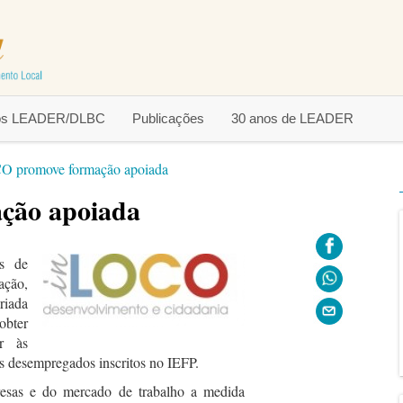
tos LEADER/DLBC
Publicações
30 anos de LEADER
O promove formação apoiada
ção apoiada
os de
ação,
riada
 obter
ir às
s desempregados inscritos no IEFP.
esas e do mercado de trabalho a medida