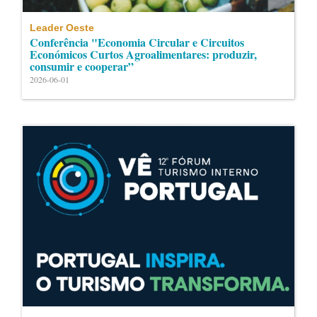
Leader Oeste
Conferência "Economia Circular e Circuitos
Económicos Curtos Agroalimentares: produzir,
consumir e cooperar”
2026-06-01