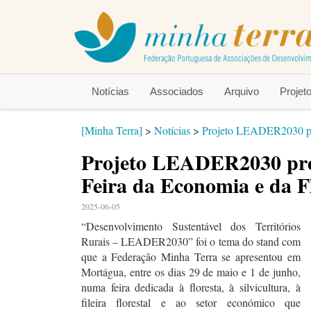
Notícias
Associados
Arquivo
Proje
[Minha Terra]
>
Notícias
>
Projeto LEADER2030 pres
Projeto LEADER2030 pres
Feira da Economia e da F
2025-06-05
“Desenvolvimento Sustentável dos Territórios
Rurais – LEADER2030” foi o tema do stand com
que a Federação Minha Terra se apresentou em
Mortágua, entre os dias 29 de maio e 1 de junho,
numa feira dedicada
à floresta, à silvicultura, à
fileira florestal e ao setor económico que