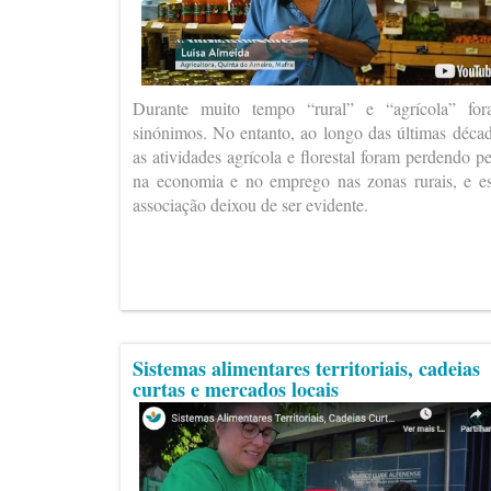
Durante muito tempo “rural” e “agrícola” fo
sinónimos. No entanto, ao longo das últimas déca
as atividades agrícola e florestal foram perdendo p
na economia e no emprego nas zonas rurais, e e
associação deixou de ser evidente.
Sistemas alimentares territoriais, cadeias
curtas e mercados locais