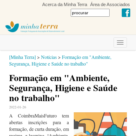
Acerca da Minha Terra
Área de Associados
Toggle
navigati
[Minha Terra]
>
Notícias
>
Formação em "Ambiente,
Segurança, Higiene e Saúde no trabalho"
Formação em "Ambiente,
Segurança, Higiene e Saúde
no trabalho"
2022-01-26
A CoimbraMaisFuturo tem
abertas inscrições para a
formação, de curta duração, em
regime e-learning “Ambiente,