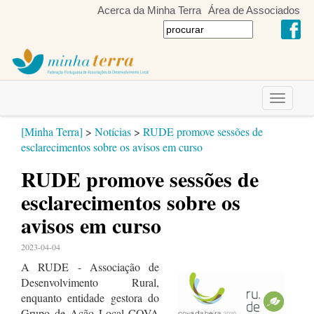
Acerca da Minha Terra
Área de Associados
Toggle
navigati
[Minha Terra]
>
Notícias
>
RUDE promove sessões de
esclarecimentos sobre os avisos em curso
RUDE promove sessões de
esclarecimentos sobre os
avisos em curso
2023-04-04
A
RUDE
- Associação de
Desenvolvimento Rural,
enquanto entidade gestora do
Grupo de Ação Local COVA