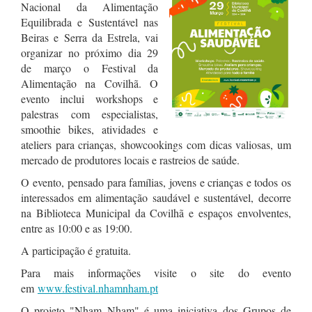
Nacional da Alimentação
Equilibrada e Sustentável nas
Beiras e Serra da Estrela, vai
organizar no próximo dia 29
de março o Festival da
Alimentação na Covilhã. O
evento inclui w
orkshops e
palestras com especialistas,
s
moothie bikes, a
tividades e
ateliers para crianças, s
howcookings com dicas valiosas, um
m
ercado de produtores locais e r
astreios de saúde.
O evento,
pensado para famílias, jovens e crianças e todos os
interessados em alimentação saudável e sustentável,
decorre
na Biblioteca Municipal da Covilhã e espaços envolventes,
entre as 10:00 e as 19:00.
A participação é gratuita.
Para mais informações visite o site do evento
em
www.festival.nhamnham.pt
O projeto "Nham Nham" é uma iniciativa dos Grupos de