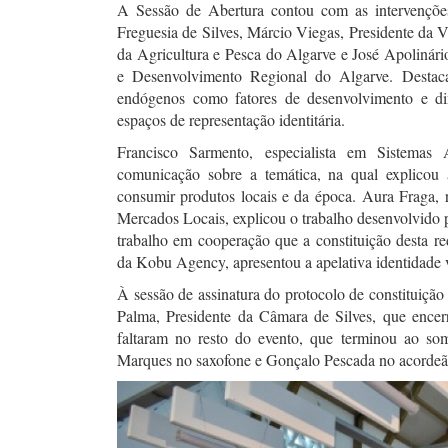
A Sessão de Abertura contou com as intervenções
Freguesia de Silves, Márcio Viegas, Presidente da V
da Agricultura e Pesca do Algarve e José Apolinár
e Desenvolvimento Regional do Algarve. Destacar
endógenos como fatores de desenvolvimento e di
espaços de representação identitária.
Francisco Sarmento, especialista em Sistemas A
comunicação sobre a temática, na qual explicou 
consumir produtos locais e da época. Aura Fraga, 
Mercados Locais, explicou o trabalho desenvolvido 
trabalho em cooperação que a constituição desta r
da Kobu Agency, apresentou a apelativa identidade v
À sessão de assinatura do protocolo de constituiç
Palma, Presidente da Câmara de Silves, que ence
faltaram no resto do evento, que terminou ao s
Marques no saxofone e Gonçalo Pescada no acordeã