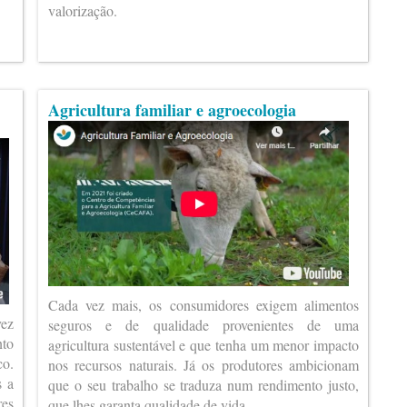
valorização.
Agricultura familiar e agroecologia
Cada vez mais, os consumidores exigem alimentos
vez
seguros e de qualidade provenientes de uma
nto
agricultura sustentável e que tenha um menor impacto
co.
nos recursos naturais. Já os produtores ambicionam
s a
que o seu trabalho se traduza num rendimento justo,
es
que lhes garanta qualidade de vida.