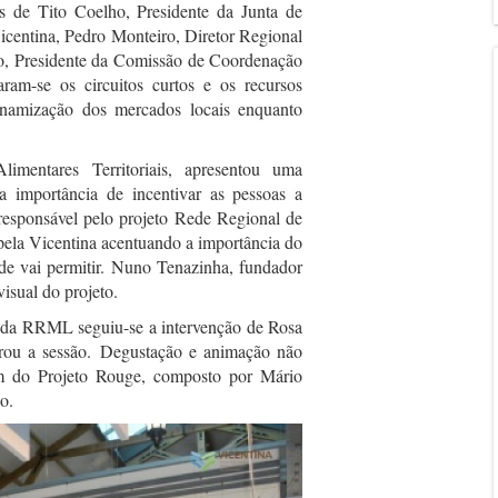
 de Tito Coelho, Presidente da Junta de
icentina, Pedro Monteiro, Diretor Regional
io, Presidente da Comissão de Coordenação
am-se os circuitos curtos e os recursos
namização dos mercados locais enquanto
limentares Territoriais, apresentou uma
a importância de incentivar as pessoas a
responsável pelo projeto Rede Regional de
pela Vicentina acentuando a importância do
ede vai permitir. Nuno Tenazinha, fundador
isual do projeto.
ão da RRML seguiu-se a intervenção de Rosa
rrou a sessão. Degustação e animação não
om do Projeto Rouge, composto por Mário
o.