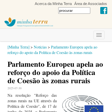
Acerca da Minha Terra
Área de Associados
Toggle
navigati
[Minha Terra]
>
Notícias
>
Parlamento Europeu apela ao
reforço do apoio da Política de Coesão às zonas rurais
Parlamento Europeu apela ao
reforço do apoio da Política
de Coesão às zonas rurais
2025-07-30
Na resolução "Reforço das
zonas rurais na UE através da
Política de Coesão", de 17 de
junho de 2025, o Parlamento