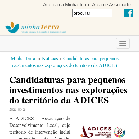
Acerca da Minha Terra
Área de Associados
Toggle
navigati
[Minha Terra]
>
Notícias
>
Candidaturas para pequenos
investimentos nas explorações do território da ADICES
Candidaturas para pequenos
investimentos nas explorações
do território da ADICES
2025-09-24
A ADICES – Associação de
Desenvolvimento Local, cujo
território de intervenção inclui
os concelhos de
Águeda,