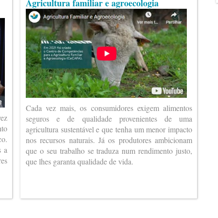
Agricultura familiar e agroecologia
Cada vez mais, os consumidores exigem alimentos
vez
seguros e de qualidade provenientes de uma
nto
agricultura sustentável e que tenha um menor impacto
co.
nos recursos naturais. Já os produtores ambicionam
s a
que o seu trabalho se traduza num rendimento justo,
es
que lhes garanta qualidade de vida.