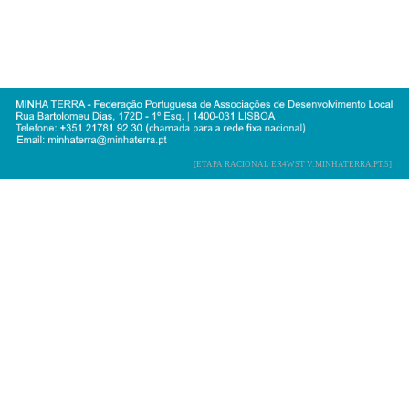
[ETAPA RACIONAL ER4WST V:MINHATERRA.PT.5]