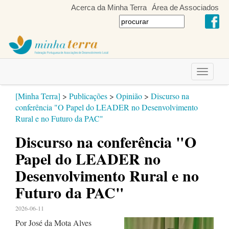
Acerca da Minha Terra
Área de Associados
Toggle
navigati
[Minha Terra]
>
Publicações
>
Opinião
>
Discurso na
conferência "O Papel do LEADER no Desenvolvimento
Rural e no Futuro da PAC"
Discurso na conferência "O
Papel do LEADER no
Desenvolvimento Rural e no
Futuro da PAC"
2026-06-11
Por José da Mota Alves