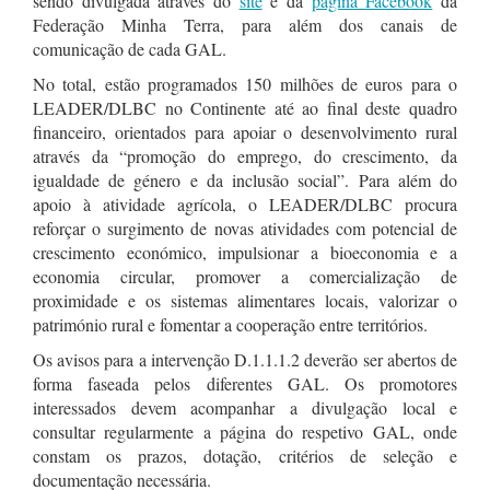
sendo divulgada através do
site
e da
página Facebook
da
Federação Minha Terra, para além dos canais de
comunicação de cada GAL.
No total, estão programados 150 milhões de euros para o
LEADER/DLBC no Continente até ao final deste quadro
financeiro, orientados para apoiar o desenvolvimento rural
através da “promoção do emprego, do crescimento, da
igualdade de género e da inclusão social”. Para além do
apoio à atividade agrícola, o LEADER/DLBC procura
reforçar o surgimento de novas atividades com potencial de
crescimento económico, impulsionar a bioeconomia e a
economia circular, promover a comercialização de
proximidade e os sistemas alimentares locais, valorizar o
património rural e fomentar a cooperação entre territórios.
Os avisos para a intervenção D.1.1.1.2 deverão ser abertos de
forma faseada pelos diferentes GAL. Os promotores
interessados devem acompanhar a divulgação local e
consultar regularmente a página do respetivo GAL, onde
constam os prazos, dotação, critérios de seleção e
documentação necessária.