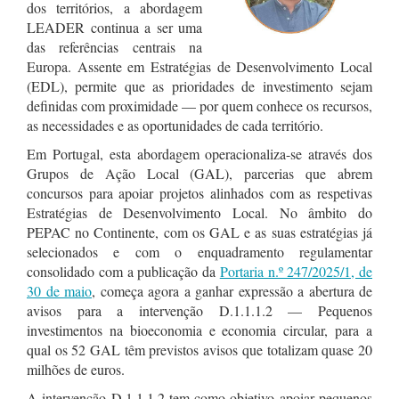
dos territórios, a abordagem
LEADER continua a ser uma
das referências centrais na
Europa. Assente em Estratégias de Desenvolvimento Local
(EDL), permite que as prioridades de investimento sejam
definidas com proximidade — por quem conhece os recursos,
as necessidades e as oportunidades de cada território.
Em Portugal, esta abordagem operacionaliza-se através dos
Grupos de Ação Local (GAL), parcerias que abrem
concursos para apoiar projetos alinhados com as respetivas
Estratégias de Desenvolvimento Local. No âmbito do
PEPAC no Continente, com os GAL e as suas estratégias já
selecionados e com o enquadramento regulamentar
consolidado com a publicação da
Portaria n.º 247/2025/1, de
30 de maio
, começa agora a ganhar expressão a abertura de
avisos para a intervenção D.1.1.1.2 — Pequenos
investimentos na bioeconomia e economia circular, para a
qual os 52 GAL têm previstos avisos que totalizam quase 20
milhões de euros.
A intervenção D.1.1.1.2 tem como objetivo apoiar pequenos