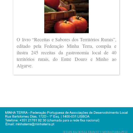
O livro “Receitas e Sabores dos Territórios Rurais”,
editado pela Federação Minha Terra, compila e
ilustra 245 receitas da gastronomia local de 40
territórios rurais, do Entre Douro e Minho ao
Algarve.
[ETAPA RACIONAL ER4WST V:MINHATERRA.PT.5]