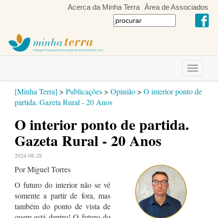
Acerca da Minha Terra
Área de Associados
Toggle
navigati
[Minha Terra]
>
Publicações
>
Opinião
>
O interior ponto de
partida. Gazeta Rural - 20 Anos
O interior ponto de partida.
Gazeta Rural - 20 Anos
2024-08-28
Por Miguel Torres
O futuro do interior não se vê
somente a partir de fora, mas
também do ponto de vista de
quem está dentro! O futuro do