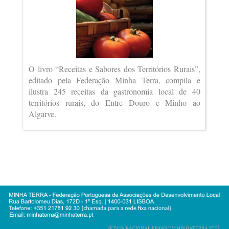
O livro “Receitas e Sabores dos Territórios Rurais”,
editado pela Federação Minha Terra, compila e
ilustra 245 receitas da gastronomia local de 40
territórios rurais, do Entre Douro e Minho ao
Algarve.
[ETAPA RACIONAL ER4WST V:MINHATERRA.PT.5]