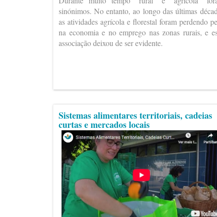
Durante muito tempo “rural” e “agrícola” fo
sinónimos. No entanto, ao longo das últimas déca
as atividades agrícola e florestal foram perdendo p
na economia e no emprego nas zonas rurais, e e
associação deixou de ser evidente.
Sistemas alimentares territoriais, cadeias
curtas e mercados locais