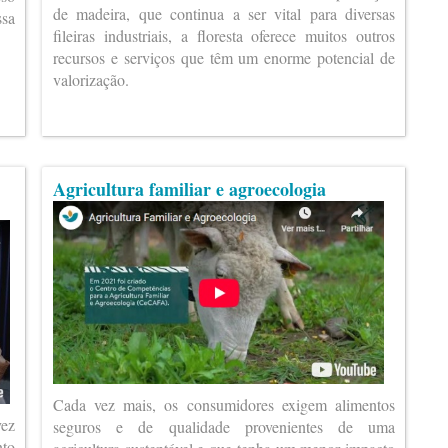
de madeira, que continua a ser vital para diversas
ssa
fileiras industriais, a floresta oferece muitos outros
recursos e serviços que têm um enorme potencial de
valorização.
Agricultura familiar e agroecologia
Cada vez mais, os consumidores exigem alimentos
vez
seguros e de qualidade provenientes de uma
nto