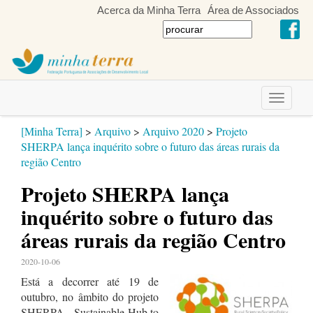
Acerca da Minha Terra
Área de Associados
Toggle
navigati
[Minha Terra]
>
Arquivo
>
Arquivo 2020
>
Projeto
SHERPA lança inquérito sobre o futuro das áreas rurais da
região Centro
Projeto SHERPA lança
inquérito sobre o futuro das
áreas rurais da região Centro
2020-10-06
Está a decorrer até 19 de
outubro, no âmbito do projeto
SHERPA - Sustainable Hub to