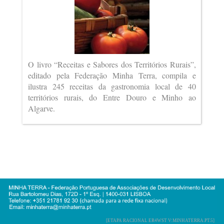
O livro “Receitas e Sabores dos Territórios Rurais”,
editado pela Federação Minha Terra, compila e
ilustra 245 receitas da gastronomia local de 40
territórios rurais, do Entre Douro e Minho ao
Algarve.
[ETAPA RACIONAL ER4WST V:MINHATERRA.PT.5]