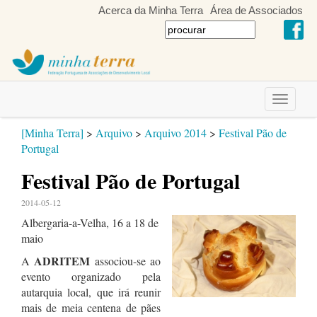
Acerca da Minha Terra
Área de Associados
Toggle
navigati
[Minha Terra]
>
Arquivo
>
Arquivo 2014
>
Festival Pão de
Portugal
Festival Pão de Portugal
2014-05-12
Albergaria-a-Velha, 16 a 18 de
maio
ADRITEM
A
associou-se ao
evento organizado pela
autarquia local, que irá reunir
mais de meia centena de pães