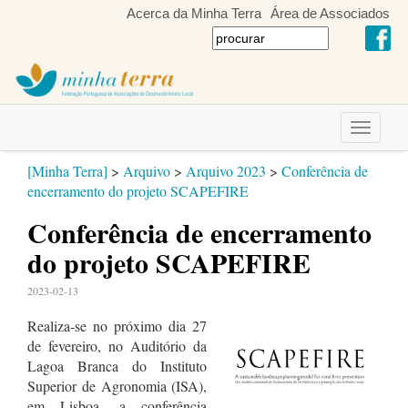
Acerca da Minha Terra
Área de Associados
Toggle
navigati
[Minha Terra]
>
Arquivo
>
Arquivo 2023
>
Conferência de
encerramento do projeto SCAPEFIRE
Conferência de encerramento
do projeto SCAPEFIRE
2023-02-13
Realiza-se no próximo dia 27
de fevereiro, no Auditório da
Lagoa Branca do Instituto
Superior de Agronomia (ISA),
em Lisboa, a conferência