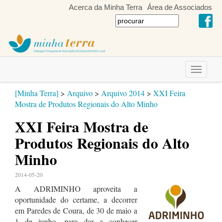
Acerca da Minha Terra
Área de Associados
Toggle
navigati
[Minha Terra]
>
Arquivo
>
Arquivo 2014
>
XXI Feira
Mostra de Produtos Regionais do Alto Minho
XXI Feira Mostra de
Produtos Regionais do Alto
Minho
2014-05-20
A ADRIMINHO aproveita a
oportunidade do certame, a decorrer
em Paredes de Coura, de 30 de maio a
1 de junho, para dar a conhecer