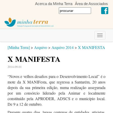
Acerca da Minha Terra
Área de Associados
Toggle
navigati
[Minha Terra]
>
Arquivo
>
Arquivo 2014
>
X MANIFESTA
X MANIFESTA
2014-09-01
“Novos e velhos desafios para o Desenvolvimento Local” é o
mote da X MANIFesta, que regressa a Santarém, 20 anos
depois da sua primeira edição, numa realização assegurada
por um consórcio liderado pela Animar e localmente
constituído pela APRODER, ADSCS e o município local.
De 9 a 12 de outubro.
Durante quatro dias, largas centenas de entidades, ativistas,