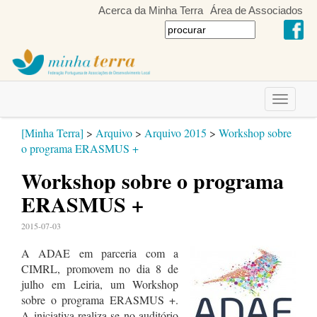
Acerca da Minha Terra
Área de Associados
Toggle
navigati
[Minha Terra]
>
Arquivo
>
Arquivo 2015
>
Workshop sobre
o programa ERASMUS +
Workshop sobre o programa
ERASMUS +
2015-07-03
A ADAE em parceria com a
CIMRL, promovem no dia 8 de
julho em Leiria, um Workshop
sobre o programa ERASMUS +.
A iniciativa realiza-se no auditório