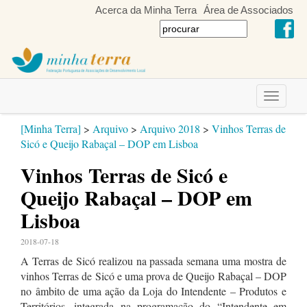
Acerca da Minha Terra
Área de Associados
Toggle
navigati
[Minha Terra]
>
Arquivo
>
Arquivo 2018
>
Vinhos Terras de
Sicó e Queijo Rabaçal – DOP em Lisboa
Vinhos Terras de Sicó e
Queijo Rabaçal – DOP em
Lisboa
2018-07-18
A Terras de Sicó realizou na passada semana uma mostra de
vinhos Terras de Sicó e uma prova de Queijo Rabaçal – DOP
no âmbito de uma ação da Loja do Intendente – Produtos e
Territórios, integrada na programação do “Intendente em