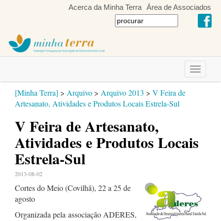
Acerca da Minha Terra
Área de Associados
Toggle
navigati
[Minha Terra]
>
Arquivo
>
Arquivo 2013
>
V Feira de
Artesanato, Atividades e Produtos Locais Estrela-Sul
V Feira de Artesanato,
Atividades e Produtos Locais
Estrela-Sul
2013-08-02
Cortes do Meio (Covilhã), 22 a 25 de
agosto
Organizada pela associação ADERES,