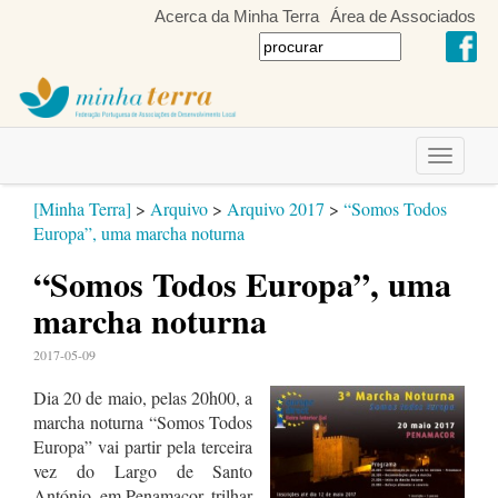
Acerca da Minha Terra
Área de Associados
Toggle
navigati
[Minha Terra]
>
Arquivo
>
Arquivo 2017
>
“Somos Todos
Europa”, uma marcha noturna
“Somos Todos Europa”, uma
marcha noturna
2017-05-09
Dia 20 de maio, pelas 20h00, a
marcha noturna “Somos Todos
Europa” vai partir pela terceira
vez do Largo de Santo
António, em Penamacor, trilhar