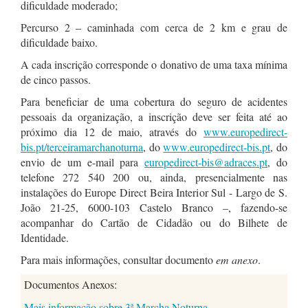
dificuldade moderado;
Percurso 2 – caminhada com cerca de 2 km e grau de
dificuldade baixo.
A cada inscrição corresponde o donativo de uma taxa mínima
de cinco passos.
Para beneficiar de uma cobertura do seguro de acidentes
pessoais da organização, a inscrição deve ser feita até ao
próximo dia 12 de maio, através do
www.europedirect-
bis.pt/terceiramarchanoturna
, do
www.europedirect-bis.pt
, do
envio de um e-mail para
europedirect-bis@adraces.pt
, do
telefone 272 540 200 ou, ainda, presencialmente nas
instalações do Europe Direct Beira Interior Sul - Largo de S.
João 21-25, 6000-103 Castelo Branco –, fazendo-se
acompanhar do Cartão de Cidadão ou do Bilhete de
Identidade.
Para mais informações, consultar documento
em anexo
.
Documentos Anexos:
Mais informação sobre 3ª Marcha Noturna