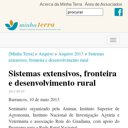
Acerca da Minha Terra
Área de Associados
Toggle
navigati
[Minha Terra]
>
Arquivo
>
Arquivo 2013
>
Sistemas
extensivos, fronteira e desenvolvimento rural
Sistemas extensivos, fronteira
e desenvolvimento rural
2013-05-07
Barrancos, 10 de maio 2013
Seminário organizado pela Animar, Instituto Superior de
Agronomia, Instituto Nacional de Investigação Agrária e
Veterinária e associação Rota do Guadiana, com apoio do
Programa para a Rede Rural Nacional.