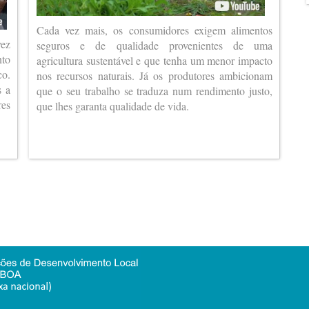
Cada vez mais, os consumidores exigem alimentos
vez
seguros e de qualidade provenientes de uma
nto
agricultura sustentável e que tenha um menor impacto
co.
nos recursos naturais. Já os produtores ambicionam
s a
que o seu trabalho se traduza num rendimento justo,
es
que lhes garanta qualidade de vida.