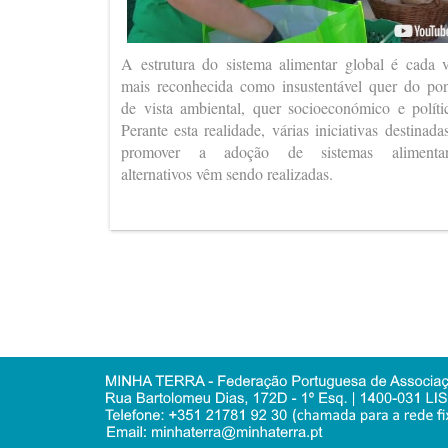
A estrutura do sistema alimentar global é cada 
mais reconhecida como insustentável quer do po
de vista ambiental, quer socioeconómico e políti
Perante esta realidade, várias iniciativas destinada
promover a adoção de sistemas alimentar
alternativos vêm sendo realizadas.