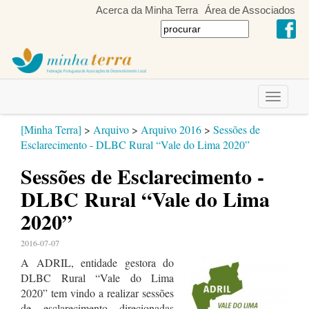
Acerca da Minha Terra
Área de Associados
Toggle
navigati
[Minha Terra]
>
Arquivo
>
Arquivo 2016
>
Sessões de
Esclarecimento - DLBC Rural “Vale do Lima 2020”
Sessões de Esclarecimento -
DLBC Rural “Vale do Lima
2020”
2016-07-07
A ADRIL, entidade gestora do
DLBC Rural “Vale do Lima
2020” tem vindo a realizar sessões
de esclarecimento direcionadas