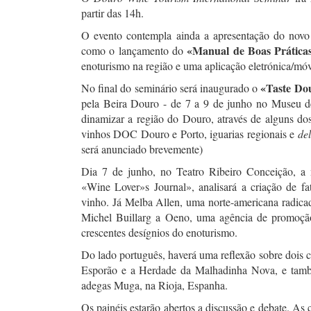
partir das 14h.
O evento contempla ainda a apresentação do nov
«Manual de Boas Prática
como o lançamento do
enoturismo na região e uma aplicação eletrónica/mó
«Taste Do
No final do seminário será inaugurado o
pela Beira Douro - de 7 a 9 de junho no Museu d
dinamizar a região do Douro, através de alguns do
vinhos DOC Douro e Porto, iguarias regionais e
del
será anunciado brevemente)
Dia 7 de junho, no Teatro Ribeiro Conceição, a 
«Wine Lover»s Journal», analisará a criação de fa
vinho. Já Melba Allen, uma norte-americana radica
Michel Buillarg a Oeno, uma agência de promoçã
crescentes desígnios do enoturismo.
Do lado português, haverá uma reflexão sobre dois c
Esporão e a Herdade da Malhadinha Nova, e tamb
adegas Muga, na Rioja, Espanha.
Os painéis estarão abertos a discussão e debate. As 