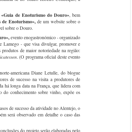
«Guia de Enoturismo do Douro»
o
, bem
s de Enoturismo»,
de um website sobre o
vel sobre o Douro.
uro»,
evento enogastronómico - organizado
e Lamego - que visa divulgar, promover e
s produtos de maior notoriedade na região:
icatessen
. (O programa oficial deste evento
norte-americana Diane Letulle, do blogue
tores de sucesso na visita a produtores de
da há longa data na França, que lidera com
o do conhecimento sobre vinho, expõe os
asos de sucesso da atividade no Alentejo, o
ém será observado em detalhe o caso das
conclusões do projeto serão elaboradas pelo