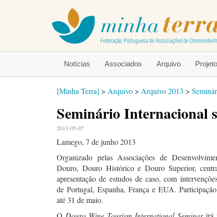
Notícias
Associados
Arquivo
Proje
[Minha Terra]
>
Arquivo
>
Arquivo 2013
>
Seminár
Seminário Internacional
2013-05-07
Lamego, 7 de junho 2013
Organizado pelas Associações de Desenvolvime
Douro, Douro Histórico e Douro Superior, centr
apresentação de estudos de caso, com intervenções
de Portugal, Espanha, França e EUA. Participação 
até 31 de maio.
O
Douro Wine Tourism International Seminar
irá 