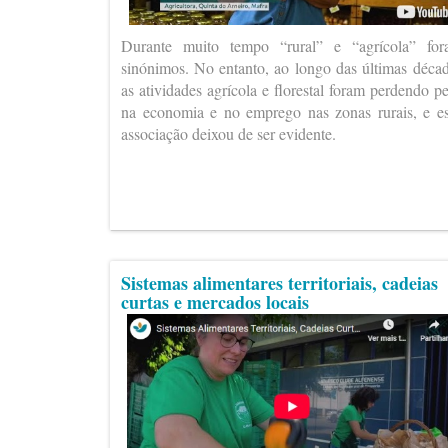
Durante muito tempo “rural” e “agrícola” fo
sinónimos. No entanto, ao longo das últimas déca
as atividades agrícola e florestal foram perdendo p
na economia e no emprego nas zonas rurais, e e
associação deixou de ser evidente.
Sistemas alimentares territoriais, cadeias
curtas e mercados locais