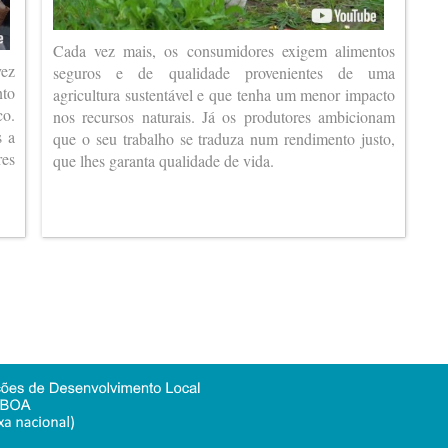
Cada vez mais, os consumidores exigem alimentos
vez
seguros e de qualidade provenientes de uma
nto
agricultura sustentável e que tenha um menor impacto
co.
nos recursos naturais. Já os produtores ambicionam
s a
que o seu trabalho se traduza num rendimento justo,
es
que lhes garanta qualidade de vida.