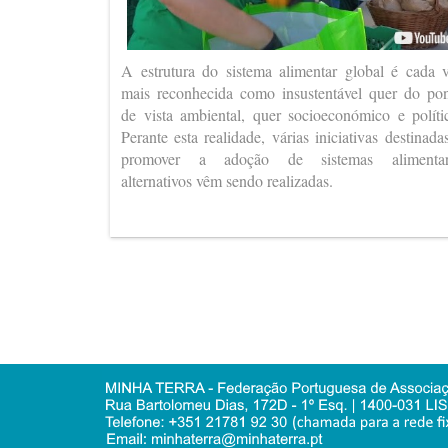
A estrutura do sistema alimentar global é cada 
mais reconhecida como insustentável quer do po
de vista ambiental, quer socioeconómico e políti
Perante esta realidade, várias iniciativas destinada
promover a adoção de sistemas alimentar
alternativos vêm sendo realizadas.