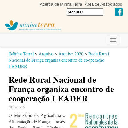
Acerca da Minha Terra
Área de Associados
Toggle
navigati
[Minha Terra]
>
Arquivo
>
Arquivo 2020
>
Rede Rural
Nacional de França organiza encontro de cooperação
LEADER
Rede Rural Nacional de
França organiza encontro de
cooperação LEADER
2020-01-16
O Ministério da Agricultura e
Alimentação de França, através
da Rede Rural Nacional,