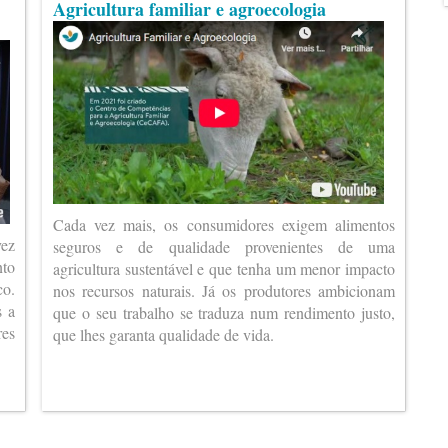
Agricultura familiar e agroecologia
Cada vez mais, os consumidores exigem alimentos
vez
seguros e de qualidade provenientes de uma
nto
agricultura sustentável e que tenha um menor impacto
co.
nos recursos naturais. Já os produtores ambicionam
s a
que o seu trabalho se traduza num rendimento justo,
es
que lhes garanta qualidade de vida.