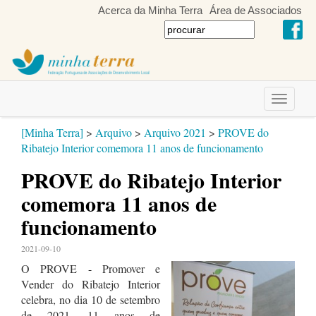
Acerca da Minha Terra
Área de Associados
Toggle
navigati
[Minha Terra]
>
Arquivo
>
Arquivo 2021
>
PROVE do
Ribatejo Interior comemora 11 anos de funcionamento
PROVE do Ribatejo Interior
comemora 11 anos de
funcionamento
2021-09-10
O PROVE - Promover e
Vender do Ribatejo Interior
celebra, no dia 10 de setembro
de 2021, 11 anos de