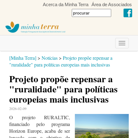
Acerca da Minha Terra
Área de Associados
Toggle
navigati
[Minha Terra]
>
Notícias
>
Projeto propõe repensar a
"ruralidade" para políticas europeias mais inclusivas
Projeto propõe repensar a
"ruralidade" para políticas
europeias mais inclusivas
2026-02-09
O projeto RURALTIC,
financiado pelo programa
Horizon Europe, acaba de ser
lançado com o objetivo de