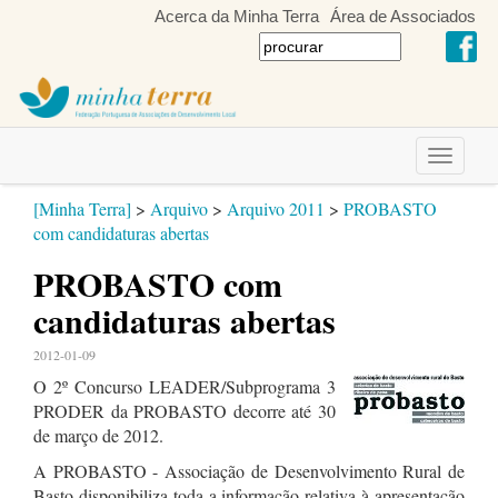
Acerca da Minha Terra
Área de Associados
Toggle
navigati
[Minha Terra]
>
Arquivo
>
Arquivo 2011
>
PROBASTO
com candidaturas abertas
PROBASTO com
candidaturas abertas
2012-01-09
O 2º Concurso LEADER/Subprograma 3
PRODER da PROBASTO decorre até 30
de março de 2012.
A PROBASTO - Associação de Desenvolvimento Rural de
Basto disponibiliza toda a informação relativa à apresentação