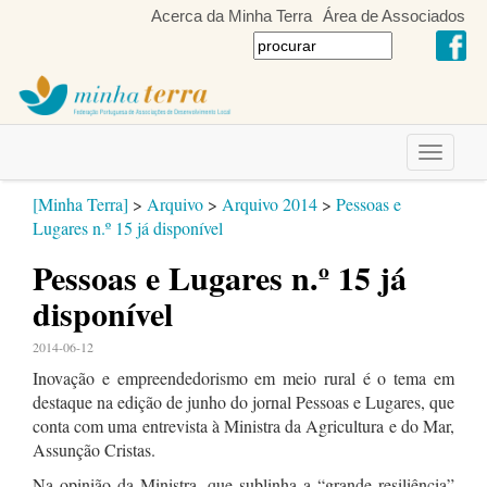
Acerca da Minha Terra
Área de Associados
Toggle
navigati
[Minha Terra]
>
Arquivo
>
Arquivo 2014
>
Pessoas e
Lugares n.º 15 já disponível
Pessoas e Lugares n.º 15 já
disponível
2014-06-12
Inovação e empreendedorismo em meio rural é o tema em
destaque na edição de junho do jornal Pessoas e Lugares, que
conta com uma entrevista à Ministra da Agricultura e do Mar,
Assunção Cristas.
Na opinião da Ministra, que sublinha a “grande resiliência”