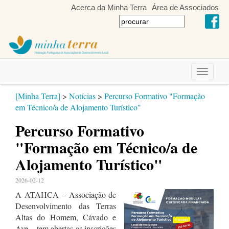
Acerca da Minha Terra
Área de Associados
Toggle
navigati
[Minha Terra]
>
Notícias
>
Percurso Formativo "Formação
em Técnico/a de Alojamento Turístico"
Percurso Formativo
"Formação em Técnico/a de
Alojamento Turístico"
2026-02-12
A ATAHCA – Associação de
Desenvolvimento das Terras
Altas do Homem, Cávado e
Ave – tem abertas as inscrições