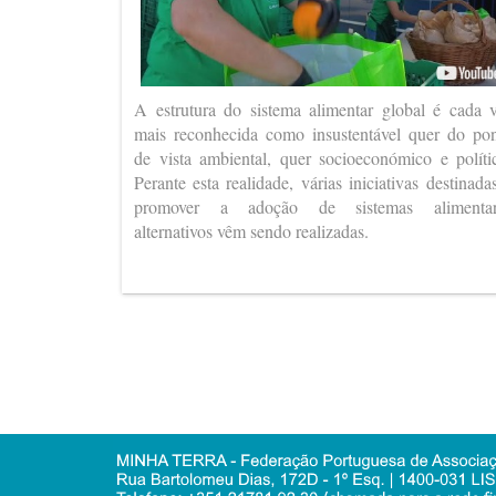
A estrutura do sistema alimentar global é cada 
mais reconhecida como insustentável quer do po
de vista ambiental, quer socioeconómico e políti
Perante esta realidade, várias iniciativas destinada
promover a adoção de sistemas alimentar
alternativos vêm sendo realizadas.