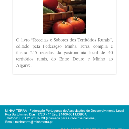
O livro “Receitas e Sabores dos Territórios Rurais”,
editado pela Federação Minha Terra, compila e
ilustra 245 receitas da gastronomia local de 40
territórios rurais, do Entre Douro e Minho ao
Algarve.