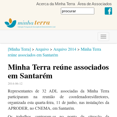
Acerca da Minha Terra
Área de Associados
Toggle
navigati
[Minha Terra]
>
Arquivo
>
Arquivo 2014
>
Minha Terra
reúne associados em Santarém
Minha Terra reúne associados
em Santarém
2014-06-12
Representantes de 32 ADL associadas da Minha Terra
participaram na reunião de coordenadores/diretores,
organizada esta quarta-feira, 11 de junho, nas instalações da
APRODER, no CNEMA, em Santarém.
Os trabalhos centraram-se no ponto de situação da