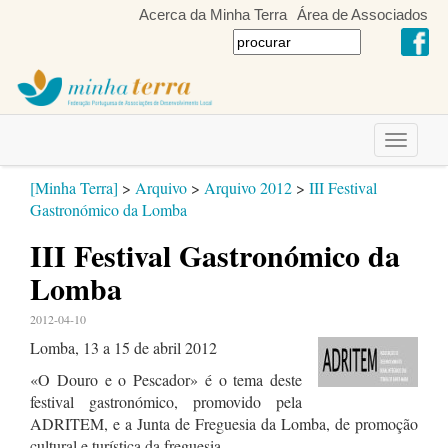
Acerca da Minha Terra
Área de Associados
Toggle
navigati
[Minha Terra]
>
Arquivo
>
Arquivo 2012
>
III Festival
Gastronómico da Lomba
III Festival Gastronómico da
Lomba
2012-04-10
Lomba, 13 a 15 de abril 2012
«O Douro e o Pescador» é o tema deste
festival gastronómico, promovido pela
ADRITEM, e a Junta de Freguesia da Lomba, de promoção
cultural e turística da freguesia.